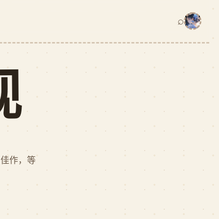
⌕
视
众佳作，等