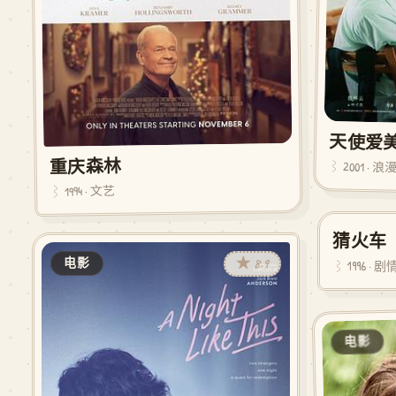
天使爱
重庆森林
2001 · 浪
1994 · 文艺
猜火车
电影
★ 8.9
电影
1996 · 剧
电影