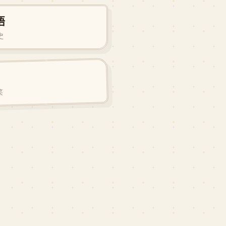
语
★ 8.3
历史
★ 8.6
笑