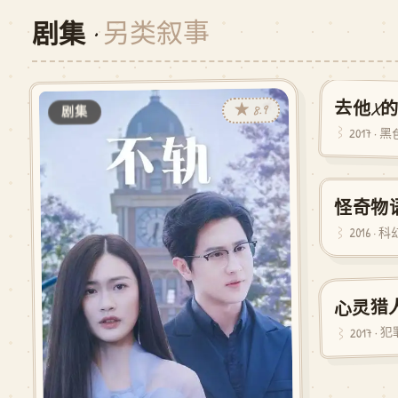
另类叙事
剧集 ·
去他X
★ 8.9
剧集
剧集
2017 ·
怪奇物
剧集
2016 · 科
心灵猎
剧集
2017 · 