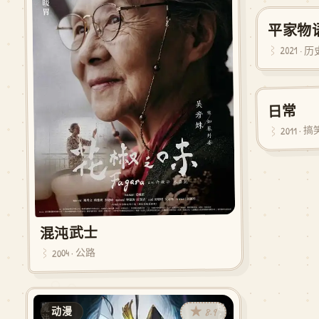
平家物
动漫
2021 · 
日常
动漫
2011 · 搞
混沌武士
2004 · 公路
⌘
★ 8.9
动漫