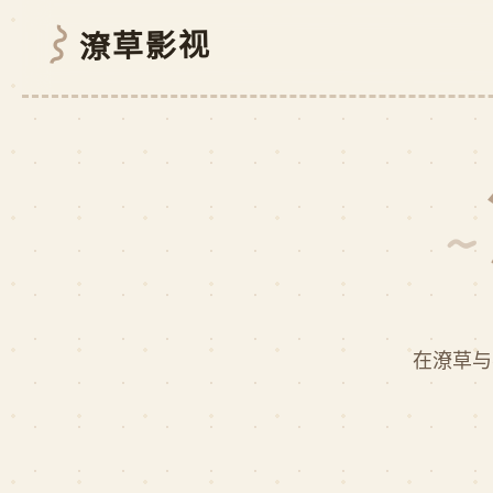
⌇
潦草影视
在潦草与