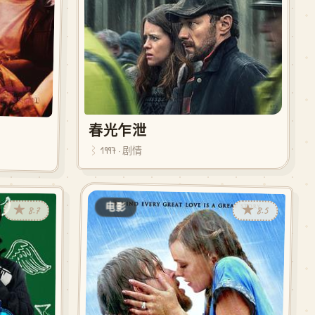
春光乍泄
1997 · 剧情
电影
★ 8.5
★ 8.7