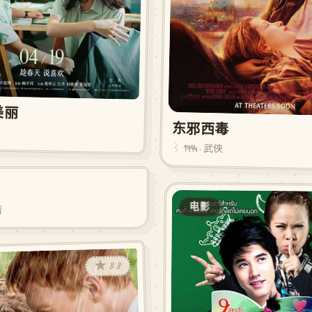
美丽
东邪西毒
漫
1994 · 武侠
★ 8.5
电影
情
★ 8.8