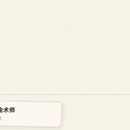
金术师
★ 9.1
险