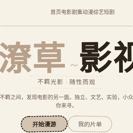
首页
电影
剧集
动漫
综艺
短剧
影
潦草
不羁光影 · 随性而观
不羁之间，发现电影的另一面。独立、文艺、实验，小
你来寻。
开始漫游
我的片单