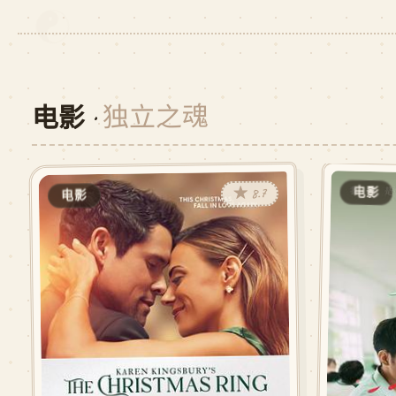
☯
独立之魂
电影 ·
★ 8.7
电影
电影