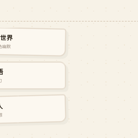
的世界
★ 8.7
 黑色幽默
语
★ 8.6
幻
★ 8.4
人
犯罪