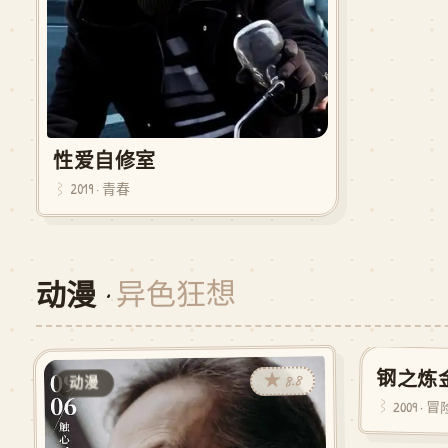
性爱自修室
2019 · 青春
异色狂想
动漫 ·
钢之炼
★ 8.8
动漫
动漫
2009 · 冒