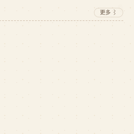
✎
更多 ⌇